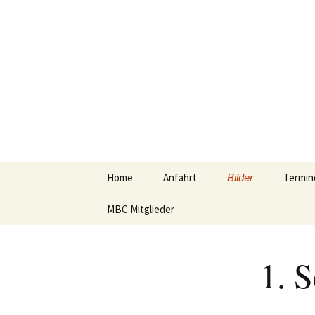
Zum
Inhalt
MBC-Ikaru
springen
Home
Anfahrt
Termin
Bilder
MBC Mitglieder
2017
2016
1. 
2015
Arbeitseinsätze